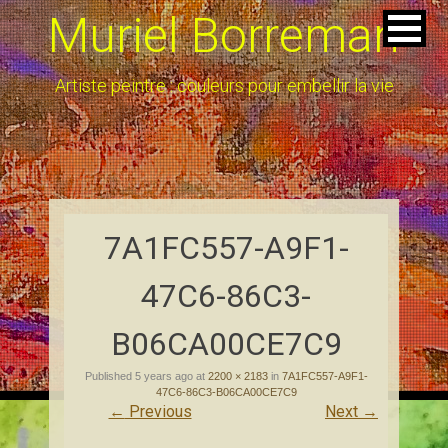
Muriel Borreman
Artiste peintre : couleurs pour embellir la vie
7A1FC557-A9F1-
47C6-86C3-
B06CA00CE7C9
Published
5 years ago
at
2200 × 2183
in
7A1FC557-A9F1-
47C6-86C3-B06CA00CE7C9
←
Previous
Next
→