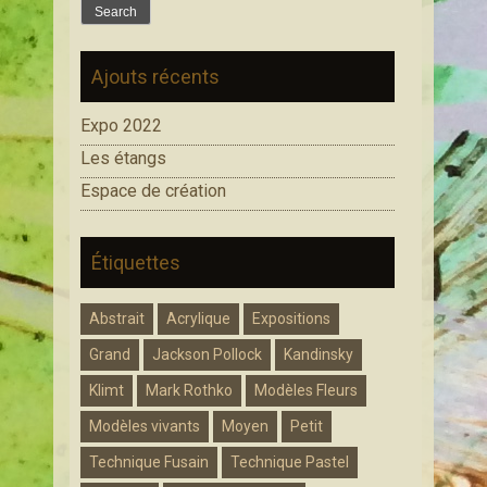
Ajouts récents
Expo 2022
Les étangs
Espace de création
Étiquettes
Abstrait
Acrylique
Expositions
Grand
Jackson Pollock
Kandinsky
Klimt
Mark Rothko
Modèles Fleurs
Modèles vivants
Moyen
Petit
Technique Fusain
Technique Pastel