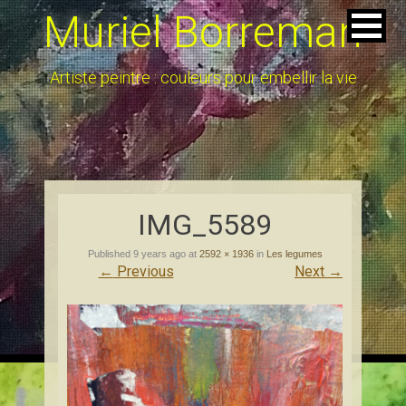
Muriel Borreman
Artiste peintre : couleurs pour embellir la vie
IMG_5589
Published
9 years ago
at
2592 × 1936
in
Les legumes
←
Previous
Next
→