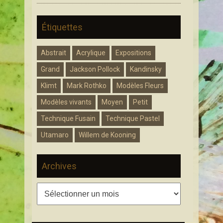
Étiquettes
Abstrait
Acrylique
Expositions
Grand
Jackson Pollock
Kandinsky
Klimt
Mark Rothko
Modèles Fleurs
Modèles vivants
Moyen
Petit
Technique Fusain
Technique Pastel
Utamaro
Willem de Kooning
Archives
Archives