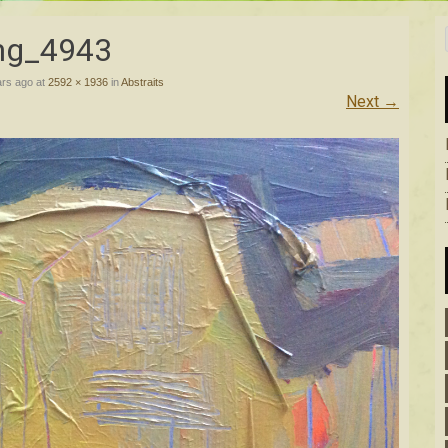
mg_4943
ars ago
at
2592 × 1936
in
Abstraits
Next
→