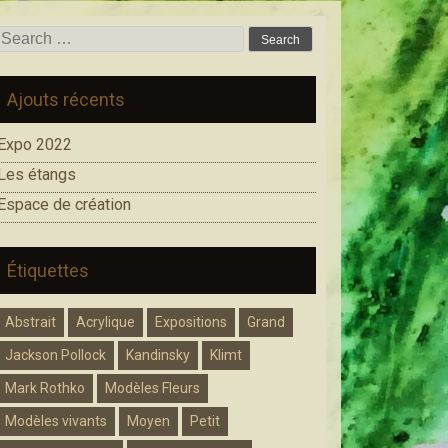
Search for:
Ajouts récents
Expo 2022
Les étangs
Espace de création
Étiquettes
Abstrait
Acrylique
Expositions
Grand
Jackson Pollock
Kandinsky
Klimt
Mark Rothko
Modèles Fleurs
Modèles vivants
Moyen
Petit