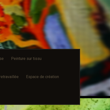
sse
Peinture sur tissu
retravaillée
Espace de création