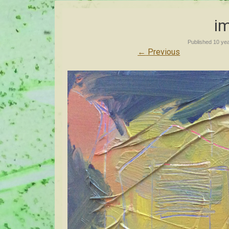
i
Published
10 ye
←
Previous