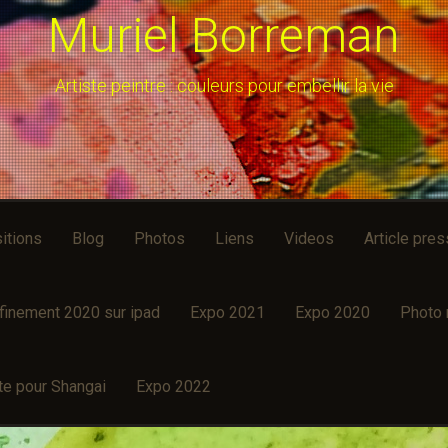
Muriel Borreman
Artiste peintre : couleurs pour embellir la vie
itions
Blog
Photos
Liens
Videos
Article pre
finement 2020 sur ipad
Expo 2021
Expo 2020
Photo 
te pour Shangai
Expo 2022